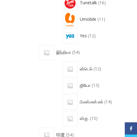
Tunetalk
16
Umobile
11
Yes
12
இந்தியா
54
ஏர்டெல்
12
ஜியோ
13
பி.எஸ்.என்.எல்
14
வி.ஐ.
15
Face
印度
54