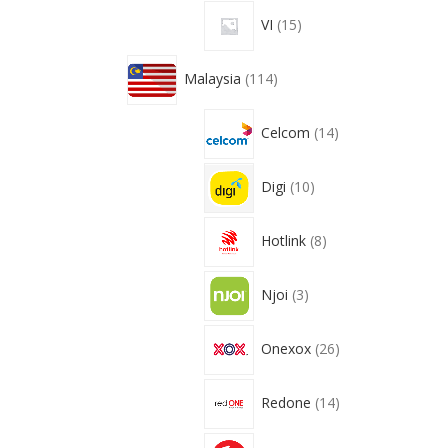
VI
15
Malaysia
114
Celcom
14
Digi
10
Hotlink
8
Njoi
3
Onexox
26
Redone
14