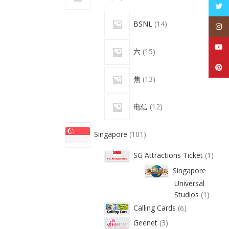
Twitt
BSNL
14
Inst
YouT
六
15
Pinte
焦
13
电信
12
Singapore
101
SG Attractions Ticket
1
Singapore
Universal
Studios
1
Calling Cards
6
Geenet
3