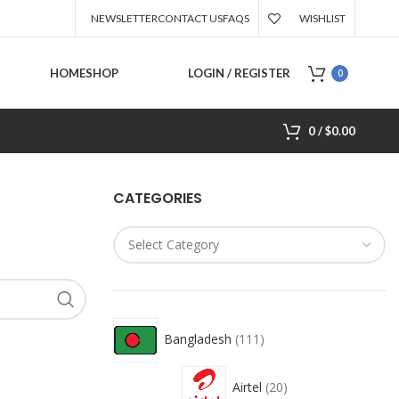
NEWSLETTER
CONTACT US
FAQS
WISHLIST
HOME
SHOP
LOGIN / REGISTER
0
0
/
$
0.00
CATEGORIES
Bangladesh
111
Airtel
20