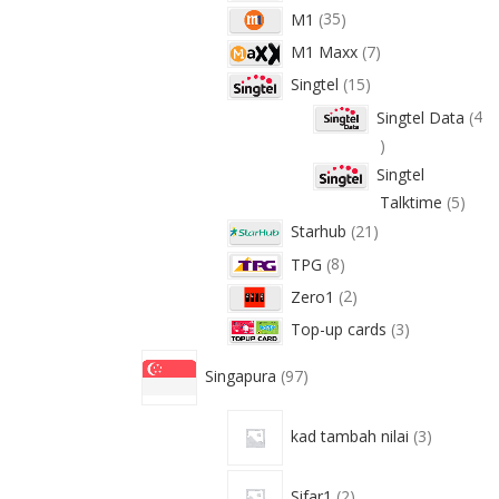
M1
35
M1 Maxx
7
Singtel
15
Singtel Data
4
Singtel
Talktime
5
Starhub
21
TPG
8
Zero1
2
Top-up cards
3
Singapura
97
kad tambah nilai
3
Sifar1
2