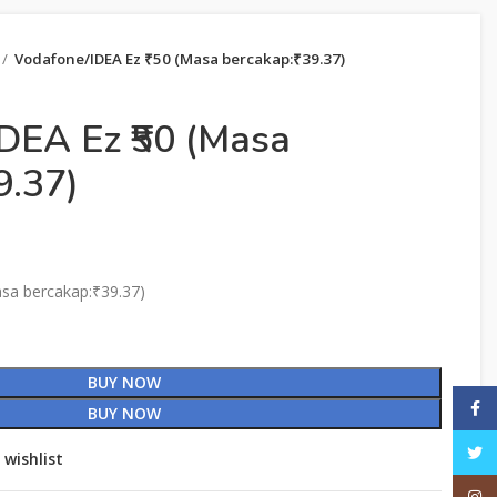
Vodafone/IDEA Ez ₹50 (Masa bercakap:₹39.37)
DEA Ez ₹50 (Masa
9.37)
sa bercakap:₹39.37)
BUY NOW
Face
BUY NOW
Twitt
 wishlist
Inst