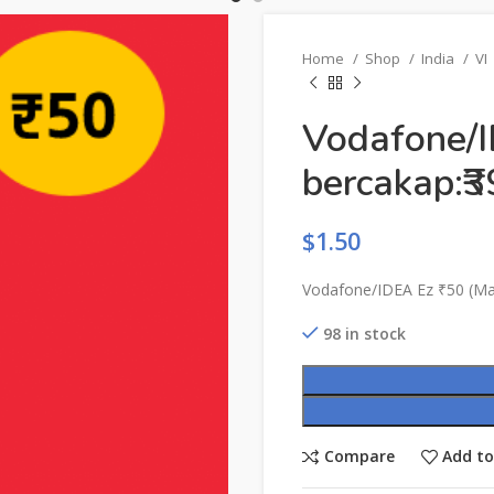
Home
Shop
India
VI
Vodafone/I
bercakap:₹3
$
1.50
Vodafone/IDEA Ez ₹50 (Ma
98 in stock
Compare
Add to