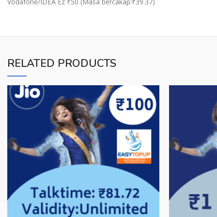
Vodafone/IDEA Ez ₹50 (Masa bercakap:₹39.37)
RELATED PRODUCTS