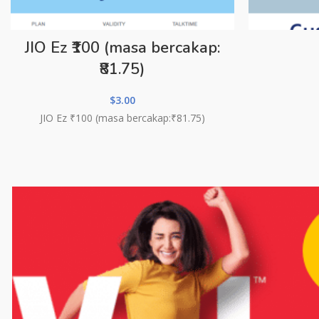
JIO Ez ₹100 (masa bercakap:
₹81.75)
$
3.00
JIO Ez ₹100 (masa bercakap:₹81.75)