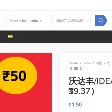
SELECT CATEGORY
PORE
INDIA
Home
Shop
印度
六
沃达丰/IDE
₹39.37）
$
1.50