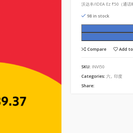
沃达丰/IDEA Ez ₹50（通话
98 in stock
Compare
Add to
SKU:
INVI50
Categories:
六
,
印度
Share: