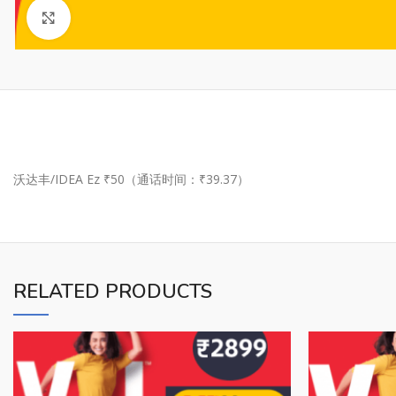
Click to enlarge
沃达丰/IDEA Ez ₹50（通话时间：₹39.37）
RELATED PRODUCTS