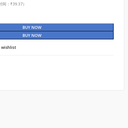
时间：₹39.37）
BUY NOW
BUY NOW
 wishlist