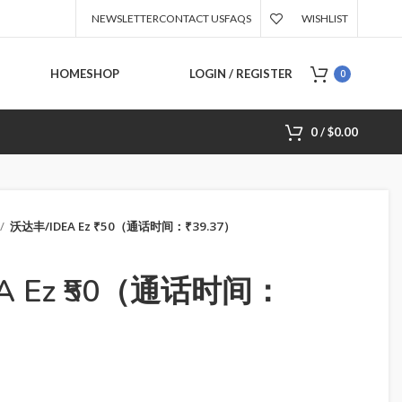
NEWSLETTER
CONTACT US
FAQS
WISHLIST
HOME
SHOP
LOGIN / REGISTER
0
0
/
$
0.00
沃达丰/IDEA Ez ₹50（通话时间：₹39.37）
A Ez ₹50（通话时间：