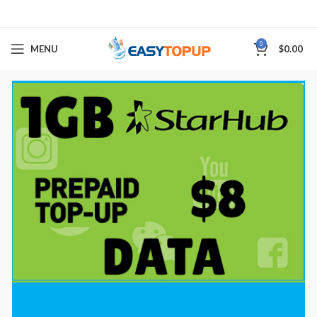
0
MENU
$
0.00