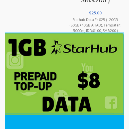
SMS:200 )
$
25.00
Starhub Data Ez $25 (120GB
(80GB+40GB AHAD), Tempatan:
5000m, IDD:$100, SMS:200 )