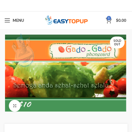
0
MENU
$
0.00
SOLD
OUT
Click to enlarge