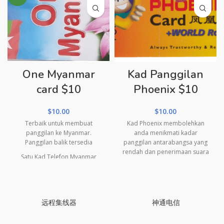
One Myanmar
Kad Panggilan
card $10
Phoenix $10
$
10.00
$
10.00
Terbaik untuk membuat
Kad Phoenix membolehkan
panggilan ke Myanmar.
anda menikmati kadar
Panggilan balik tersedia
panggilan antarabangsa yang
rendah dan penerimaan suara
Satu Kad Telefon Myanmar
yang baik ke kira-kira 200
menyasarkan komuniti
destinasi di seluruh dunia dari
Myanmar. Memberi minit yang
mana-mana telefon, telefon
sangat baik dengan
mudah alih dan juga telefon
sambungan yang jelas dan
berbayar di Singapura. Dan
远程集线器
神通电信
pantas. Pilihan terbaik untuk
tanpa langganan dan penyata
menghubungi Myanmar!
bulanan, anda akan menikmati
Denominasi: $10
Bahasa: