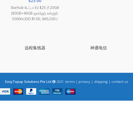
$
25.00
Starhub டேட்டா Ez $25 (120GB
(80GB+40GB ஞாயிறு), உள்ளூர்:
5000m,IDD:$100, SMS:200 )
远程集线器
神通电信
EasyTopup Solutions Pte Ltd
2021.
terms
|
privacy
|
shipping
|
contact us