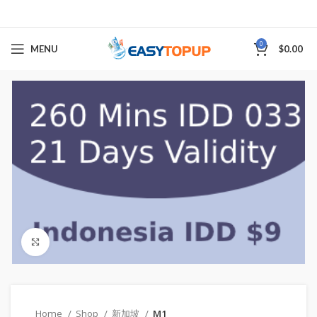
0
MENU
$
0.00
Click to enlarge
Home
Shop
新加坡
M1