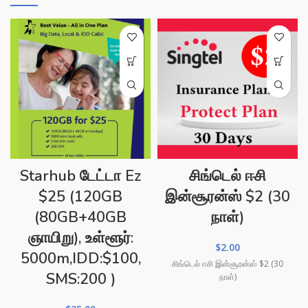
Starhub டேட்டா Ez
சிங்டெல் ஈசி
$25 (120GB
இன்சூரன்ஸ் $2 (30
(80GB+40GB
நாள்)
ஞாயிறு), உள்ளூர்:
$
2.00
5000m,IDD:$100,
சிங்டெல் ஈசி இன்சூரன்ஸ் $2 (30
SMS:200 )
நாள்)