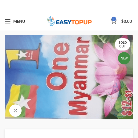
0
MENU
$
0.00
SOLD
OUT
NEW
Click to enlarge