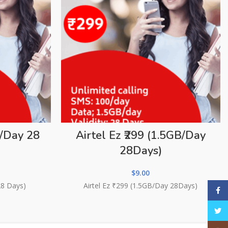
B/Day 28
Airtel Ez ₹299 (1.5GB/Day
28Days)
$
9.00
28 Days)
Airtel Ez ₹299 (1.5GB/Day 28Days)
Face
Twitt