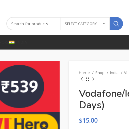
SELECT CATEGORY
PORE
INDIA
Home
Shop
India
VI
Vodafone/I
Days)
$
15.00