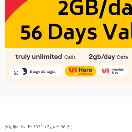
Click to enlarge
沃达丰/Idea Ez ₹539（2gb/天 56 天）