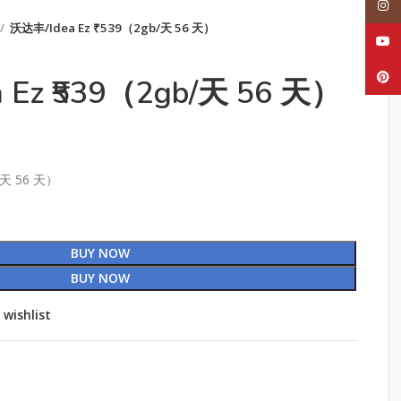
Inst
沃达丰/Idea Ez ₹539（2gb/天 56 天）
YouT
Pinte
 Ez ₹539（2gb/天 56 天）
/天 56 天）
BUY NOW
BUY NOW
 wishlist