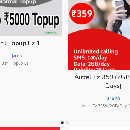
nl Topup Ez 1
$
0.03
Bsnl Topup Ez 1
Airtel Ez ₹359 (2G
Days)
$
10.50
Airtel Ez ₹359 (2GB/Day 