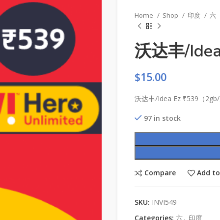
Home
Shop
印度
六
沃达丰/Idea
$
15.00
沃达丰/Idea Ez ₹539（2gb
97 in stock
Compare
Add to
SKU:
INVI549
Categories:
六
,
印度