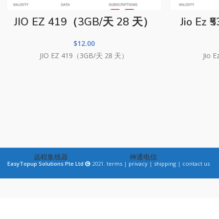
JIO EZ 419（3GB/天 28 天）
Jio Ez
$
12.00
JIO EZ 419（3GB/天 28 天）
Jio 
远程集线器
神通电信
EasyTopup Solutions Pte Ltd
2021.
terms
|
privacy
|
shipping
|
contact us