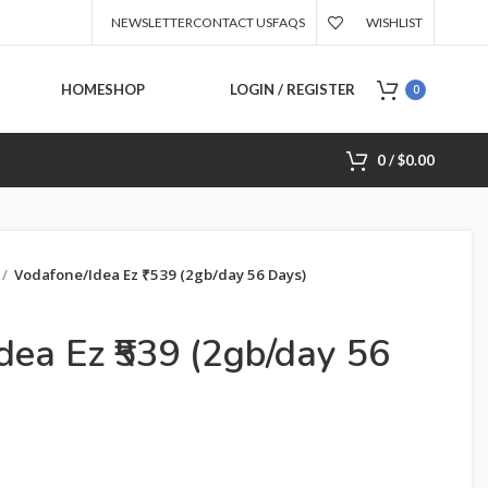
NEWSLETTER
CONTACT US
FAQS
WISHLIST
HOME
SHOP
LOGIN / REGISTER
0
0
/
$
0.00
Vodafone/Idea Ez ₹539 (2gb/day 56 Days)
dea Ez ₹539 (2gb/day 56