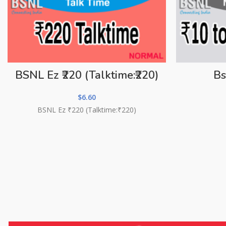
BSNL Ez ₹220 (Talktime:₹220)
Bs
$
6.60
BSNL Ez ₹220 (Talktime:₹220)