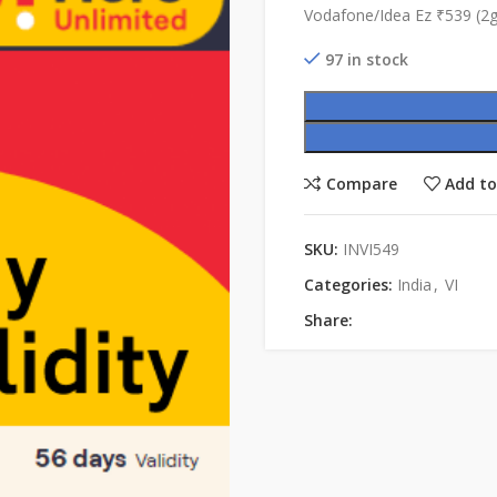
Vodafone/Idea Ez ₹539 (2
97 in stock
Compare
Add to
SKU:
INVI549
Categories:
India
,
VI
Share: