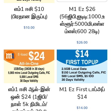
எம்1 ஈசி $10
M1 Ez $26
(பிரதான இருப்பு)
(56ஜிபி,ஐடிடி:1000,உ
ள்ளூர்:5000மி,எஸ்எ
$
10.00
ம்எஸ்;600 28டி)
$
26.00
எம்1 ஈசி ஆல்-இன்
M1 Ez First டாப்அப்
ஒன் $24 (1ஜிபி/
$14
நாள் 5k நிமிடம்/
$
14.00