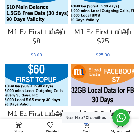
M1 Ez First டாப்அப்
M1 Ez First டாப்அப்
$8
$25
$
8.00
$
25.00
M1 Ez First டாப்அப்
எம்1 ஈசி பேஸ்புக் $7
Need Help?
Chat with us
$60
0
$
7.00
Shop
Wishlist
Cart
My account
$
60.00